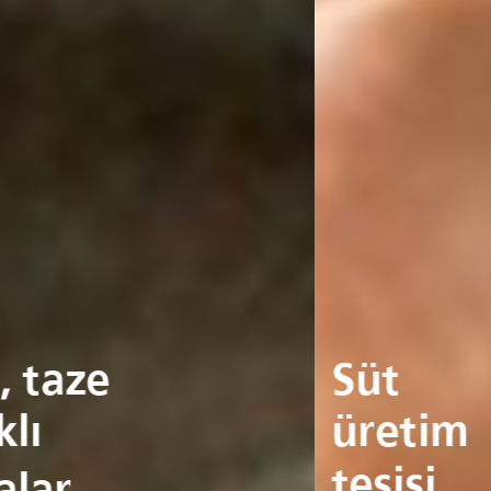
Süt
üretim
tesisi...